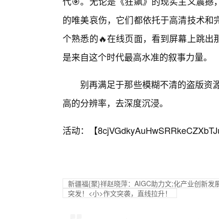
代🎯。无论是《狂飙》的现实主义震撼
的唯美哀伤，它们都依托于高清技术和完
个熟悉的🔥在线页面，看到屏幕上跳出
是来自这个时代最高水准的叙事力量。
别再满足于那些模糊不清的盗版资源
高的分辨率，去深度沉浸。
活动：【
8cjVGdkyAuHwSRRkeCZXbTJ
新疆福{聚}祥赵晓萍：AIGC助力文;化产业创新发
突发！<小>作文突袭，直线拉升！