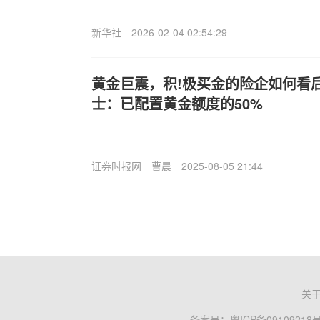
新华社
2026-02-04 02:54:29
黄金巨震，积!极买金的险企如何看
士：已配置黄金额度的50%
证券时报网
曹晨
2025-08-05 21:44
关
备案号：
粤ICP备09109218