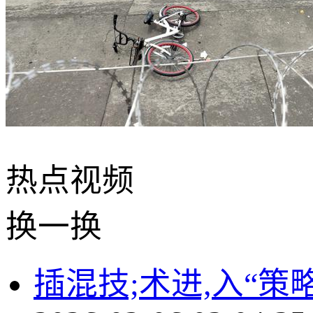
热点
视频
换一换
插混技;术进,入“策