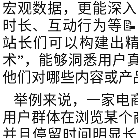
宏观数据，更能深入
时长、互动行为等
站长们可以构建出精
术”，能够洞悉用户
他们对哪些内容或产
举例来说，一家电
用户群体在浏览某个
并且停留时间明显长