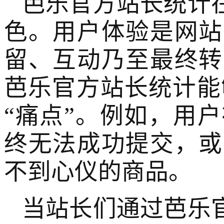
芭乐官方站长统计
色。用户体验是网站
留、互动乃至最终转
芭乐官方站长统计能够p
“痛点”。例如，用
终无法成功提交，或
不到心仪的商品。
当站长们通过芭乐