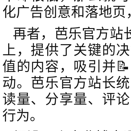
化广告创意和落地页
再者，芭乐官方站
上，提供了关键的决
值的内容，吸引并
动。芭乐官方站长统
读量、分享量、评论
行为。