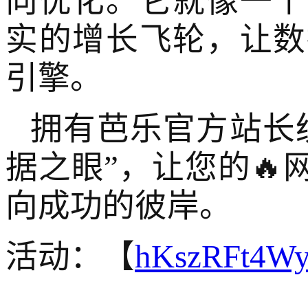
向优化。它就像一个
实的增长飞轮，让数
引擎。
拥有芭乐官方站长
据之眼”，让您的
向成功的彼岸。
活动：【
hKszRFt4W