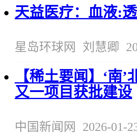
天益医疗：血液:
星岛环球网
刘慧卿
20
【稀土要闻】‘南’
又一项目获批建设
中国新闻网
2026-01-23