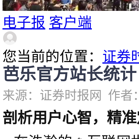
电子报
客户端
您当前的位置：
证券
芭乐官方站长统计
来源：证券时报网
作者
剖析用户心智，精准