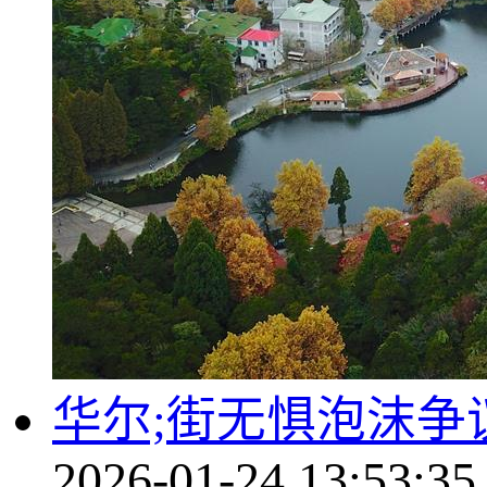
华尔;街无惧泡沫争
2026-01-24 13:53:35